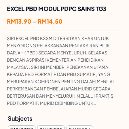
EXCEL PBD MODUL PDPC SAINS TG3
P
RM
13.90
–
RM
14.50
r
SIRI EXCEL PBD KSSM DITERBITKAN KHAS UNTUK
i
MENYOKONG PELAKSANAAN PENTAKSIRAN BILIK
c
DARJAH ( PBD ) SECARA MENYELURUH, SELARAS
e
DENGAN ASPIRASI KEMENTERIAN PENDIDIKAN
r
MALAYSIA . SIRI INI MEMBERI PENEKANAN UTAMA
KEPADA PBD FORMATIF DAN PBD SUMATIF , YANG
a
MERUPAKAN KOMPONEN PENTING DALAM MENILAI
n
PERKEMBANGAN PEMBELAJARAN MURID SECARA
g
BERTERUSAN DAN MENYELURUH.MELALUI PRAKTIS
PBD FORMATIF, MURID DIBIMBING UNTUK…
e
:
Subjects
R