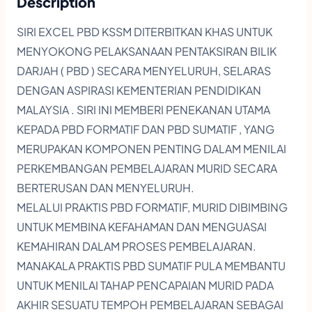
U
Description
M
L
1
SIRI EXCEL PBD KSSM DITERBITKAN KHAS UNTUK
P
4
MENYOKONG PELAKSANAAN PENTAKSIRAN BILIK
D
DARJAH ( PBD ) SECARA MENYELURUH, SELARAS
.
P
DENGAN ASPIRASI KEMENTERIAN PENDIDIKAN
5
MALAYSIA . SIRI INI MEMBERI PENEKANAN UTAMA
C
0
KEPADA PBD FORMATIF DAN PBD SUMATIF , YANG
S
MERUPAKAN KOMPONEN PENTING DALAM MENILAI
A
PERKEMBANGAN PEMBELAJARAN MURID SECARA
I
BERTERUSAN DAN MENYELURUH.
N
MELALUI PRAKTIS PBD FORMATIF, MURID DIBIMBING
S
UNTUK MEMBINA KEFAHAMAN DAN MENGUASAI
T
KEMAHIRAN DALAM PROSES PEMBELAJARAN.
MANAKALA PRAKTIS PBD SUMATIF PULA MEMBANTU
G
UNTUK MENILAI TAHAP PENCAPAIAN MURID PADA
3
AKHIR SESUATU TEMPOH PEMBELAJARAN SEBAGAI