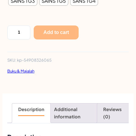
SAINS TG3
SAINS TG5
SANS TG4
M
1
3
E
.
Add to cart
X
9
C
0
E
t
SKU:
kp-54908326065
L
h
Buku & Majalah
P
r
B
o
D
u
M
g
Description
Additional
Reviews
O
information
(0)
h
D
R